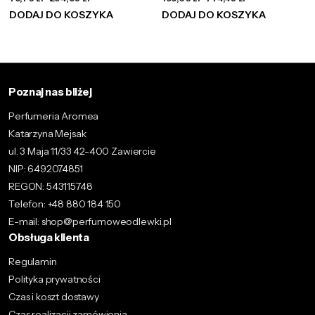
DODAJ DO KOSZYKA
DODAJ DO KOSZYKA
Poznaj nas bliżej
Perfumeria Aromea
Katarzyna Mejsak
ul. 3 Maja 11/33 42-400 Zawiercie
NIP: 6492074851
REGON: 543115748
Telefon: +48 880 184 150
E-mail: shop@perfumoweodlewki.pl
Obsługa klienta
Regulamin
Polityka prywatności
Czas i koszt dostawy
Czas realizacji zamówienia