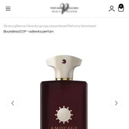
0
Strona główna
Akordy i grupy zapachowe
Perfumy tytoniowe
Boundless EDP – odlewka perfum