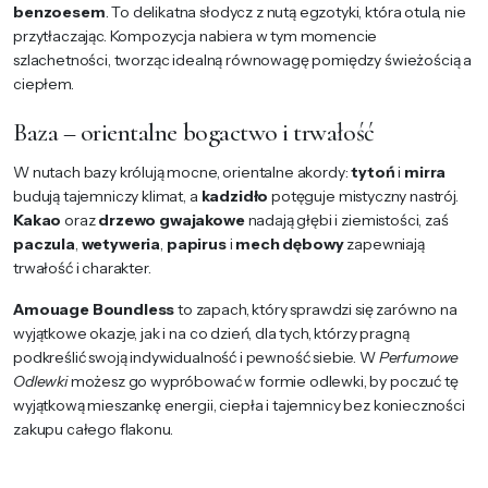
benzoesem
. To delikatna słodycz z nutą egzotyki, która otula, nie
przytłaczając. Kompozycja nabiera w tym momencie
szlachetności, tworząc idealną równowagę pomiędzy świeżością a
ciepłem.
Baza – orientalne bogactwo i trwałość
W nutach bazy królują mocne, orientalne akordy:
tytoń
i
mirra
budują tajemniczy klimat, a
kadzidło
potęguje mistyczny nastrój.
Kakao
oraz
drzewo gwajakowe
nadają głębi i ziemistości, zaś
paczula
,
wetyweria
,
papirus
i
mech dębowy
zapewniają
trwałość i charakter.
Amouage Boundless
to zapach, który sprawdzi się zarówno na
wyjątkowe okazje, jak i na co dzień, dla tych, którzy pragną
podkreślić swoją indywidualność i pewność siebie. W
Perfumowe
Odlewki
możesz go wypróbować w formie odlewki, by poczuć tę
wyjątkową mieszankę energii, ciepła i tajemnicy bez konieczności
zakupu całego flakonu.