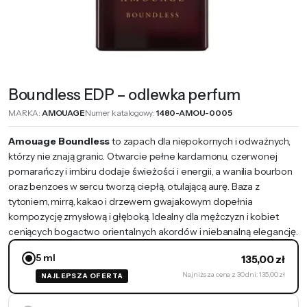
Boundless EDP – odlewka perfum
MARKA:
AMOUAGE
Numer katalogowy:
1480-AMOU-0005
Amouage Boundless
to zapach dla niepokornych i odważnych,
którzy nie znają granic. Otwarcie pełne kardamonu, czerwonej
pomarańczy i imbiru dodaje świeżości i energii, a wanilia bourbon
oraz benzoes w sercu tworzą ciepłą, otulającą aurę. Baza z
tytoniem, mirrą, kakao i drzewem gwajakowym dopełnia
kompozycję zmysłową i głęboką. Idealny dla mężczyzn i kobiet
ceniących bogactwo orientalnych akordów i niebanalną elegancję.
5 ml
135,00
zł
Najniższa cena z 30 dni: 135,00 zł
NAJLEPSZA OFERTA