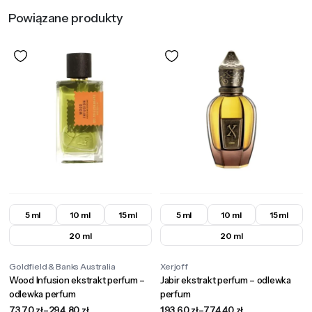
Powiązane produkty
5 ml
10 ml
15 ml
5 ml
10 ml
15 ml
20 ml
20 ml
Goldfield & Banks Australia
Xerjoff
Wood Infusion ekstrakt perfum –
Jabir ekstrakt perfum – odlewka
odlewka perfum
perfum
73,70
zł
–
294,80
zł
193,60
zł
–
774,40
zł