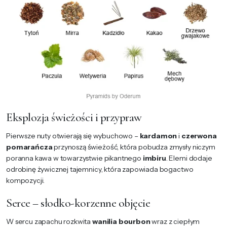
Eksplozja świeżości i przypraw
Pierwsze nuty otwierają się wybuchowo –
kardamon
i
czerwona
pomarańcza
przynoszą świeżość, która pobudza zmysły niczym
poranna kawa w towarzystwie pikantnego
imbiru
. Elemi dodaje
odrobinę żywicznej tajemnicy, która zapowiada bogactwo
kompozycji.
Serce – słodko-korzenne objęcie
W sercu zapachu rozkwita
wanilia bourbon
wraz z ciepłym