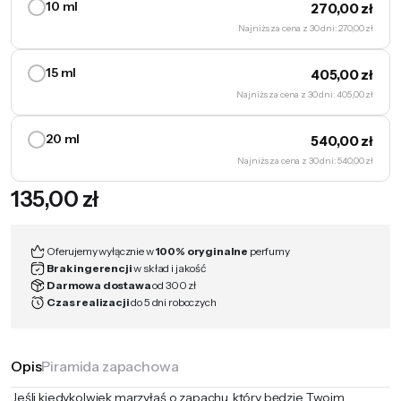
10 ml
270,00
zł
Najniższa cena z 30 dni: 270,00 zł
15 ml
405,00
zł
Najniższa cena z 30 dni: 405,00 zł
20 ml
540,00
zł
Najniższa cena z 30 dni: 540,00 zł
135,00
zł
Oferujemy wyłącznie w
100% oryginalne
perfumy
Brak ingerencji
w skład i jakość
Darmowa dostawa
od 300 zł
Czas realizacji
do 5 dni roboczych
Opis
Piramida zapachowa
Jeśli kiedykolwiek marzyłaś o zapachu, który będzie Twoim