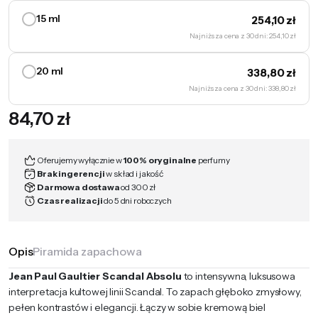
15 ml
254,10
zł
Najniższa cena z 30 dni: 254,10 zł
20 ml
338,80
zł
Najniższa cena z 30 dni: 338,80 zł
84,70
zł
Oferujemy wyłącznie w
100% oryginalne
perfumy
Brak ingerencji
w skład i jakość
Darmowa dostawa
od 300 zł
Czas realizacji
do 5 dni roboczych
Opis
Piramida zapachowa
Jean Paul Gaultier Scandal Absolu
to intensywna, luksusowa
interpretacja kultowej linii Scandal. To zapach głęboko zmysłowy,
pełen kontrastów i elegancji.
Łączy w sobie kremową biel