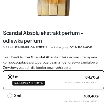
Scandal Absolu ekstrakt perfum –
odlewka perfum
MARKA:
JEAN PAUL GAULTIER
Numer katalogowy:
5012-JPGA-6012
Jean Paul Gaultier
Scandal Absolu
to luksusowa i intensywna
kompozycja łącząca tuberozę, czarną figę i drzewo sandałowe.
Zmysłowy zapach dla kobiet pewnych siebie.
5 ml
84,70
zł
Najniższa cena z 30 dni: 84,70 zł
NAJLEPSZA OFERTA
10 ml
169,40
zł
Najniższa cena z 30 dni: 169,40 zł