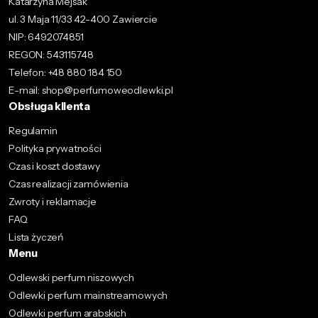
Katarzyna Mejsak
ul. 3 Maja 11/33 42-400 Zawiercie
NIP: 6492074851
REGON: 543115748
Telefon: +48 880 184 150
E-mail: shop@perfumoweodlewki.pl
Obsługa klienta
Regulamin
Polityka prywatności
Czas i koszt dostawy
Czas realizacji zamówienia
Zwroty i reklamacje
FAQ
Lista życzeń
Menu
Odlewski perfum niszowych
Odlewki perfum mainstreamowych
Odlewki perfum arabskich