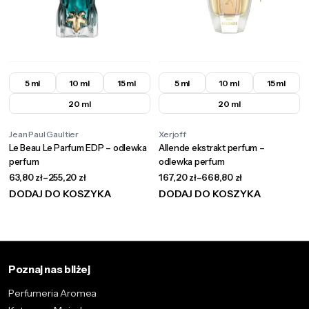
5 ml
10 ml
15 ml
5 ml
10 ml
15 ml
20 ml
20 ml
Jean Paul Gaultier
Xerjoff
Le Beau Le Parfum EDP – odlewka
Allende ekstrakt perfum –
perfum
odlewka perfum
63,80
zł
–
255,20
zł
167,20
zł
–
668,80
zł
DODAJ DO KOSZYKA
DODAJ DO KOSZYKA
Poznaj nas bliżej
Perfumeria Aromea