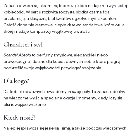
Zapach otwiera się aksamitną tuberozą, która nadaje mu wyrazistej
kobiecości. W sercu rozkwita soczysta, słodka czarna figa,
przełamująca klasyczną biel kwiatów egzotycznym akcentem.
Całość dopełnia kremowe, ciepłe drzewo sandałowe, które otula
skórę i nadaje kompozycji wyjątkowej trwałości.
Charakter i styl
Scandal Absolu
to perfumy zmysłowe, eleganckie i nieco
prowokacyjne. Idealne dla kobiet pewnych siebie, które pragną
podkreślić swoją wyjątkowość i przyciągać spojrzenia.
Dla kogo?
Dla kobiet odważnych i świadomych swojej siły. To zapach idealny
na wieczorne wyjścia, specjalne okazje i momenty, kiedy liczy się
olśniewające wrażenie.
Kiedy nosić?
Najlepiej sprawdza się jesienią i zimą, a także podczas wieczornych