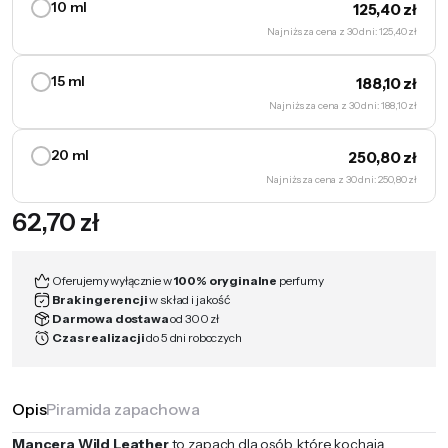
10 ml
125,40
zł
Najniższa cena z 30 dni: 125,40 zł
15 ml
188,10
zł
Najniższa cena z 30 dni: 188,10 zł
20 ml
250,80
zł
Najniższa cena z 30 dni: 250,80 zł
62,70
zł
Oferujemy wyłącznie w
100% oryginalne
perfumy
Brak ingerencji
w skład i jakość
Darmowa dostawa
od 300 zł
Czas realizacji
do 5 dni roboczych
Opis
Piramida zapachowa
Mancera Wild Leather
to zapach dla osób, które kochają