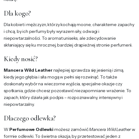
Dla kogo?
Dla kobiet i mężczyzn, którzy kochają mocne, charakterne zapachy
i chcą, by ich perfumy były wyrazem siły, odwagi i
niepowtarzalności. To aromat uniseks, ale zdecydowanie
skłaniający się ku mrocznej, bardziej drapieżnej stronie perfumerii.
Kiedy nosić?
Mancera Wild Leather
najlepiej sprawdza się jesienią i zimą,
kiedy jego głębia i siła mogą w pełni się rozwinąć. To także
doskonały wybór na wieczorne wyjścia, specjalne okazje czy
spotkania, gdzie chcesz pozostawić niezapomniane wrażenie. To
zapach, który działa jak podpis – rozpoznawalny, intensywny i
niepowtarzalny.
Dlaczego odlewka?
W
Perfumowe Odlewki
możesz zamówić
Mancera Wild Leather
w
formie odlewki. To świetna okazja, by przetestować jeden z