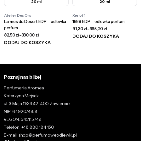
20 ml
20 ml
Atelier Des Ors
Xerjoff
Larmes du Desert EDP – odlewka
1888 EDP – odlewka perfum
perfum
91,30
zł
–
365,20
zł
82,50
zł
–
330,00
zł
DODAJ DO KOSZYKA
DODAJ DO KOSZYKA
Poznaj nas bliżej
Perfumeria Aromea
Katarzyna Mejsak
ul. 3 Maja 11/33 42-400 Zawiercie
NIP: 6492074851
REGON: 543115748
Telefon: +48 880 184 150
E-mail: shop@perfumoweodlewki.pl