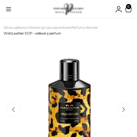
0
Strona główna
Akordy i grupy zapachowe
Perfumy dymne
Wild Leather EDP – odlewka perfum