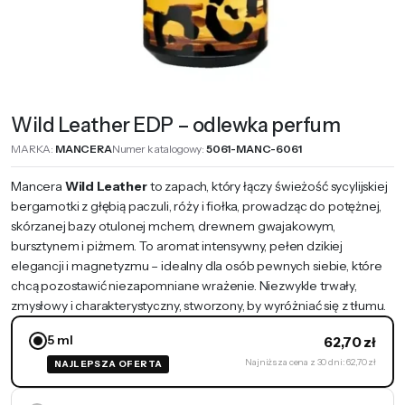
Wild Leather EDP – odlewka perfum
MARKA:
MANCERA
Numer katalogowy:
5061-MANC-6061
Mancera
Wild Leather
to zapach, który łączy świeżość sycylijskiej
bergamotki z głębią paczuli, róży i fiołka, prowadząc do potężnej,
skórzanej bazy otulonej mchem, drewnem gwajakowym,
bursztynem i piżmem. To aromat intensywny, pełen dzikiej
elegancji i magnetyzmu – idealny dla osób pewnych siebie, które
chcą pozostawić niezapomniane wrażenie. Niezwykle trwały,
zmysłowy i charakterystyczny, stworzony, by wyróżniać się z tłumu.
5 ml
62,70
zł
Najniższa cena z 30 dni: 62,70 zł
NAJLEPSZA OFERTA