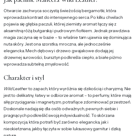
Otwarcie zachwyca soczystą świeżością bergamotki, która
wprowadza kontrast do intensywnego serca. Po kilku chwilach
pojawia się głębia paczuli, której ziemisty aromat łączy się z
aksamitną różą bułgarską i pudrowym fiołkiem. Jednak prawdziwa
magia zaczyna się w bazie – to właśnie tam ujawnia się dominująca
nuta skóry. Jest ona szorstka, mroczna, ale jednocześnie
elegancka. Mech dębowy i drzewo gwajakowe dodają jej
drzewnej surowości, bursztyn podkreśla ciepło, a białe piżmo
wprowadza subtelną zmysłowość.
Charakter i styl
Wild Leather
to zapach, który wyróżnia się dzikością i charyzmą. Nie
jest to delikatny, łatwy w odbiorze aromat – to perfumy, które mają
siłę przyciągania i magnetyzm, potrafiące zdominować przestrzeń.
Doskonale nadają się dla osób odważnych, pewnych siebie i
pragnących podkreślić swoją indywidualność. To skórzana
kompozycja, która potrafi być zarówno elegancka, jak i
nieokiełznana, jakby łączyła w sobie luksusowy garnitur i dziką
naturę.