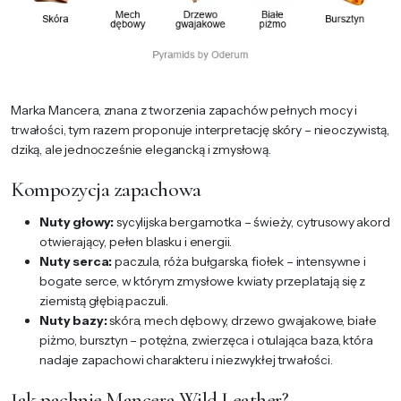
Marka Mancera, znana z tworzenia zapachów pełnych mocy i
trwałości, tym razem proponuje interpretację skóry – nieoczywistą,
dziką, ale jednocześnie elegancką i zmysłową.
Kompozycja zapachowa
Nuty głowy:
sycylijska bergamotka – świeży, cytrusowy akord
otwierający, pełen blasku i energii.
Nuty serca:
paczula, róża bułgarska, fiołek – intensywne i
bogate serce, w którym zmysłowe kwiaty przeplatają się z
ziemistą głębią paczuli.
Nuty bazy:
skóra, mech dębowy, drzewo gwajakowe, białe
piżmo, bursztyn – potężna, zwierzęca i otulająca baza, która
nadaje zapachowi charakteru i niezwykłej trwałości.
Jak pachnie Mancera Wild Leather?